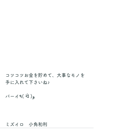
コツコツお金を貯めて、大事なモノを
手に入れて下さいね♪
バーイ٩( ᐛ )و
ミズイロ　小角和利