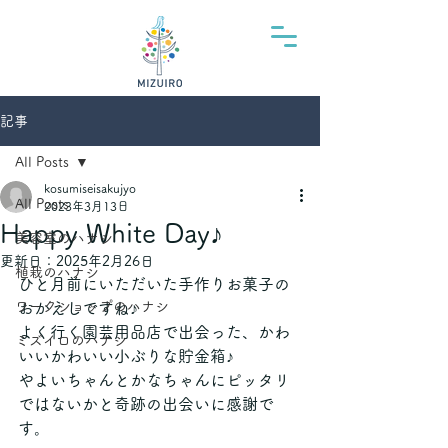
記事
All Posts
kosumiseisakujyo
All Posts
2023年3月13日
Happy White Day♪
美容室のハナシ
更新日：
2025年2月26日
植栽のハナシ
ひと月前にいただいた手作りお菓子の
ワークショップのハナシ
おかえしですね♪
よく行く園芸用品店で出会った、かわ
ミズイロのハナシ
いいかわいい小ぶりな貯金箱♪
やよいちゃんとかなちゃんにピッタリ
ではないかと奇跡の出会いに感謝で
す。