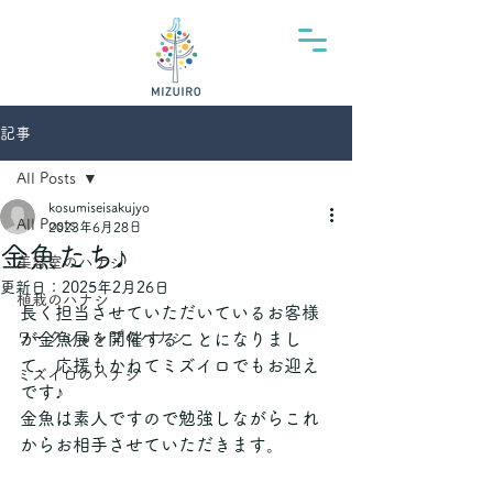
記事
All Posts
kosumiseisakujyo
All Posts
2023年6月28日
金魚たち♪
美容室のハナシ
更新日：
2025年2月26日
植栽のハナシ
長く担当させていただいているお客様
ワークショップのハナシ
が金魚展を開催することになりまし
て、応援もかねてミズイロでもお迎え
ミズイロのハナシ
です♪
金魚は素人ですので勉強しながらこれ
からお相手させていただきます。