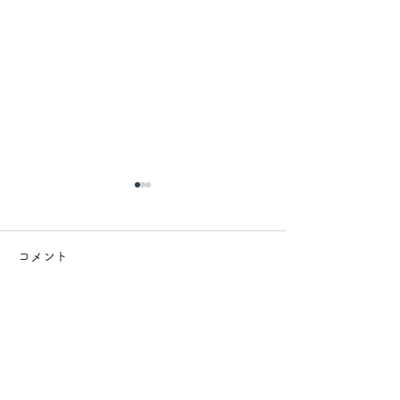
コメント
コメントを追加…
むっくんたちのご様子🦎
うちのインコたち
🐈‍⬛〜♪