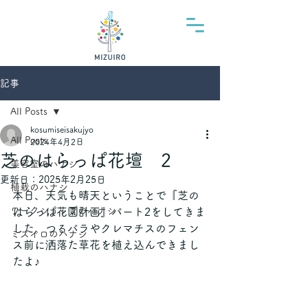
記事
All Posts
kosumiseisakujyo
All Posts
2024年4月2日
芝のはらっぱ花壇 2
美容室のハナシ
更新日：
2025年2月25日
植栽のハナシ
本日、天気も晴天ということで『芝の
ワークショップのハナシ
はらっぱ花園計画』パート2をしてきま
した。つるバラやクレマチスのフェン
ミズイロのハナシ
ス前に洒落た草花を植え込んできまし
たよ♪