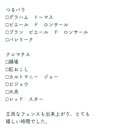
つるバラ
□グラハム　トーマス
□ピエール　ド　ロンサール
□ブラン　ピエール　ド　ロンサール
□バレリーナ
クレマチス
□踊場
□紅おこし
□カルトマニー　ジョー
□ビジョウ
□火炎
□レッド　スター
立派なフェンスも出来上がり、とても
嬉しい時間でした。