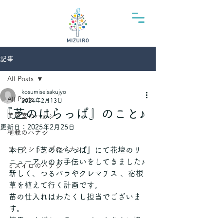
記事
All Posts
kosumiseisakujyo
All Posts
2024年2月13日
『芝のはらっぱ』のこと♪
美容室のハナシ
更新日：
2025年2月25日
植栽のハナシ
ワークショップのハナシ
本日、『芝のはらっぱ』にて花壇のリ
ニューアルのお手伝いをしてきました♪
ミズイロのハナシ
新しく、つるバラやクレマチス 、宿根
草を植えて行く計画です。
苗の仕入れはわたくし担当でございま
す。