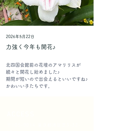
2026年5月22日
力強く今年も開花♪
北四国会館前の花壇のアマリリスが
続々と開花し始めました♪
期間が短いので出会えるといいですね♪
←Previous
Next→
かわいい子たちです。
ACCESS
〒105-0014 東京都港区芝3-32-