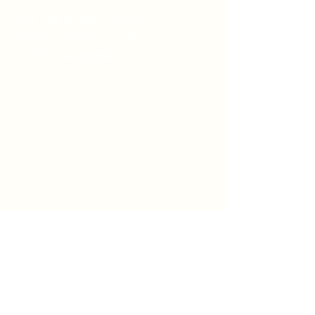
12
TEL
080-4445-1783
OPEN 10:00 - 21:00
CLOSE 毎週火曜日
ホーム
・トップページへ
美容室のハナシ
植栽のハナシ