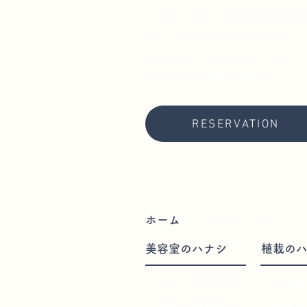
〒105-0014 東京都港区芝
TEL 080-4445-1783
OPEN 10:00 - 21:00
CLOSE 毎週火曜日
RESERVATION
ホーム
・トップページへ
美容室のハナシ
植栽の
・お取り扱い薬剤
・本日仕
・本日仕
・お取り扱い商品
植栽た
植栽た