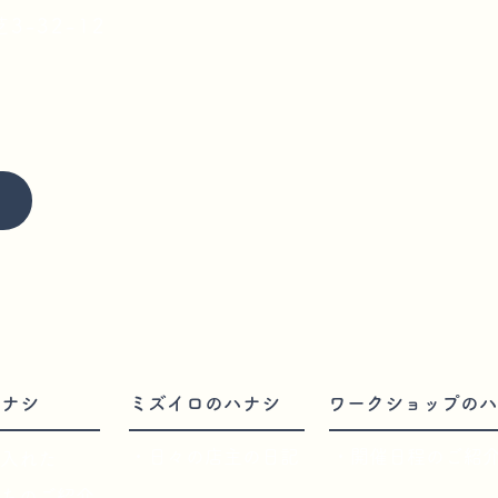
3-32-12
ハナシ
ミズイロのハナシ
ワークショップのハ
・日々の店主の日記
・開催日程のご紹
入れた
入れた
ちのご紹介
ちのご紹介