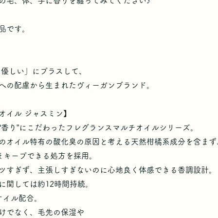
の毛、体、手に香りを纏ってみてください♪
品です。
トに優しい」にプラスして、
への配慮から生まれたヴィーガンブランド。
オイル ジャスミン】
“香り”にこだわったフレグランスマルチオイルシリーズ。
のオイル特有の酸化臭の原因と考える天然柑橘系成分を含まず
ままキープできる処方を採用。
ツすぎず、主張しすぎないのに心地良く体感できる香調設計。
に関しては約12時間持続。
オイル配合。
けでなく、毛先の保湿や